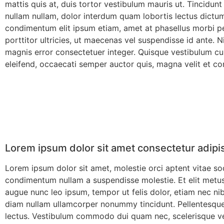
mattis quis at, duis tortor vestibulum mauris ut. Tincidunt
nullam nullam, dolor interdum quam lobortis lectus dictum 
condimentum elit ipsum etiam, amet at phasellus morbi pe
porttitor ultricies, ut maecenas vel suspendisse id ante. 
magnis error consectetuer integer. Quisque vestibulum cur
eleifend, occaecati semper auctor quis, magna velit et conv
Lorem ipsum dolor sit amet consectetur adipi
Lorem ipsum dolor sit amet, molestie orci aptent vitae sod
condimentum nullam a suspendisse molestie. Et elit metus,
augue nunc leo ipsum, tempor ut felis dolor, etiam nec nibh
diam nullam ullamcorper nonummy tincidunt. Pellentesque 
lectus. Vestibulum commodo dui quam nec, scelerisque ve