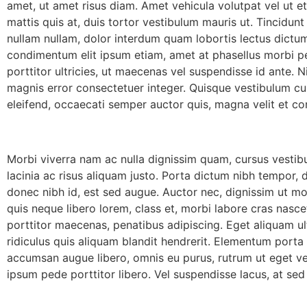
amet, ut amet risus diam. Amet vehicula volutpat vel ut et
mattis quis at, duis tortor vestibulum mauris ut. Tincidunt
nullam nullam, dolor interdum quam lobortis lectus dictum 
condimentum elit ipsum etiam, amet at phasellus morbi pe
porttitor ultricies, ut maecenas vel suspendisse id ante. 
magnis error consectetuer integer. Quisque vestibulum cur
eleifend, occaecati semper auctor quis, magna velit et conv
Morbi viverra nam ac nulla dignissim quam, cursus vestib
lacinia ac risus aliquam justo. Porta dictum nibh tempor, 
donec nibh id, est sed augue. Auctor nec, dignissim ut mor
quis neque libero lorem, class et, morbi labore cras nasce
porttitor maecenas, penatibus adipiscing. Eget aliquam ul
ridiculus quis aliquam blandit hendrerit. Elementum porta 
accumsan augue libero, omnis eu purus, rutrum ut eget vel
ipsum pede porttitor libero. Vel suspendisse lacus, at sed