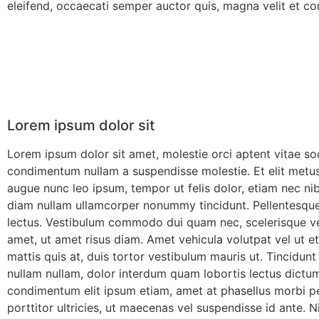
eleifend, occaecati semper auctor quis, magna velit et conv
Lorem ipsum dolor sit
Lorem ipsum dolor sit amet, molestie orci aptent vitae sod
condimentum nullam a suspendisse molestie. Et elit metus,
augue nunc leo ipsum, tempor ut felis dolor, etiam nec nibh
diam nullam ullamcorper nonummy tincidunt. Pellentesque 
lectus. Vestibulum commodo dui quam nec, scelerisque ve
amet, ut amet risus diam. Amet vehicula volutpat vel ut et
mattis quis at, duis tortor vestibulum mauris ut. Tincidunt
nullam nullam, dolor interdum quam lobortis lectus dictum 
condimentum elit ipsum etiam, amet at phasellus morbi pe
porttitor ultricies, ut maecenas vel suspendisse id ante. 